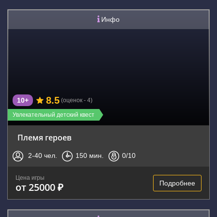
Инфо
8.5
10+
(оценок - 4)
Увлекательный детский квест
Племя героев
2-40
чел.
150
мин.
0
/10
Цена игры
Подробнее
от 25000 ₽