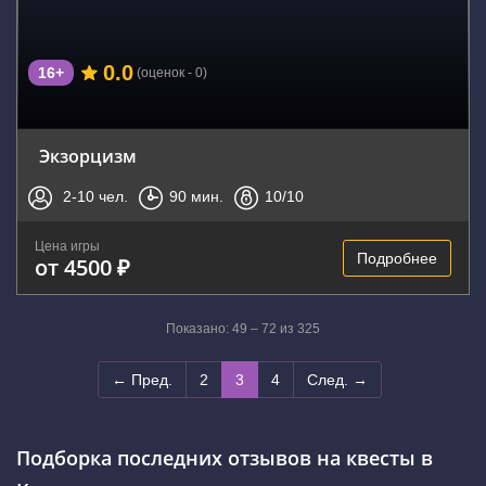
0.0
16+
(оценок - 0)
Экзорцизм
2-10
чел.
90
мин.
10
/10
Цена игры
Подробнее
от 4500 ₽
Показано: 49 – 72 из 325
← Пред.
2
3
4
След. →
Подборка последних отзывов на квесты в