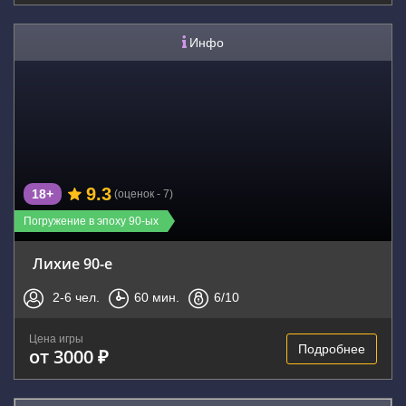
Инфо
9.3
18+
(оценок - 7)
Погружение в эпоху 90-ых
Лихие 90-е
2-6
чел.
60
мин.
6
/10
Цена игры
Подробнее
от 3000 ₽