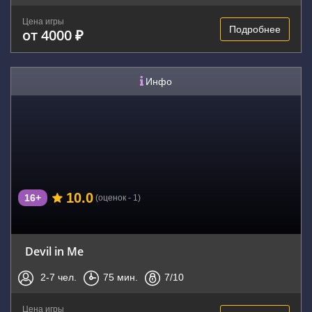
Цена игры
Подробнее
от 4000 ₽
Инфо
10.0
16+
(оценок - 1)
Devil in Me
2-7
чел.
75
мин.
7
/10
Цена игры