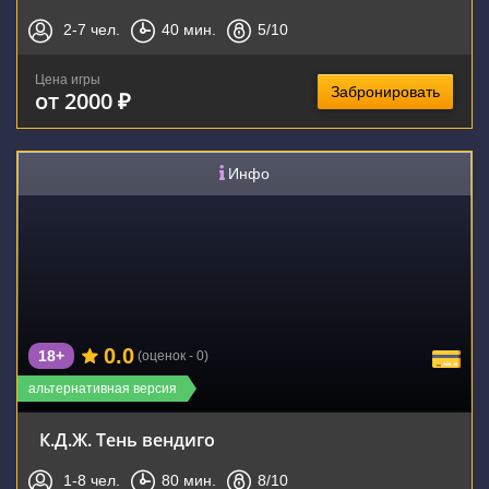
2-7
чел.
40
мин.
5
/10
Цена игры
Забронировать
от 2000 ₽
Инфо
0.0
18+
(оценок - 0)
альтернативная версия
К.Д.Ж. Тень вендиго
1-8
чел.
80
мин.
8
/10