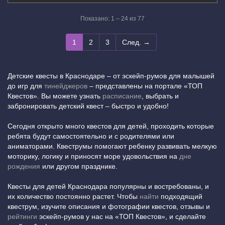
Показано: 1 – 24 из 77
1
2
3
След. →
Детские квесты в Краснодаре – от эскейп-румов для малышей
до игр для
тинейджеров
– представлены на портале «ТОП
Квестов». Вы можете узнать
расписание
, выбрать и
забронировать детский квест – быстро и удобно!
Сегодня открыто много квестов для детей, проходить которые
ребята будут самостоятельно и с родителями или
аниматорами. Квеструмы помогают ребенку развивать мелкую
моторику, логику и приносят море удовольствия на
дне
рождения
или другом празднике.
Квесты для детей Краснодара популярны и востребованы, и
их количество постоянно растет. Чтобы
найти
подходящий
квеструм, изучите описания и фотографии квестов, отзывы и
рейтинги
эскейп-румов у нас на «ТОП Квестов», и сделайте