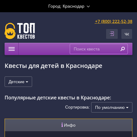
Город:
Краснодар
+7 (800) 222-52-38
Квесты
Квесты для детей в Краснодаре
Выездные
Расписание
Детские
Рейтинги
Популярные детские квесты в Краснодаре:
На карте
Сертификаты
Сортировка:
По умолчанию
Инфо