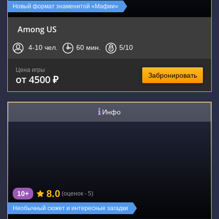
Новый формат знаменитой «Мафии»
Among US
4-10
чел.
60
мин.
5
/10
Цена игры
Забронировать
от 4500 ₽
Инфо
8.0
10+
(оценок - 5)
Необычный сюжет и интересные загадки