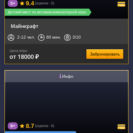
9.4
5+
(оценок - 5)
Детский квест по мотивам компьютерной игры
Майнкрафт
2-12
чел.
80
мин.
3
/10
Цена игры
Забронировать
от 18000 ₽
Инфо
8.7
8+
(оценок - 6)