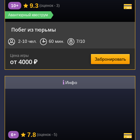
9.3
10+
(оценок - 3)
Авантюрный квеструм
Побег из тюрьмы
2-10
чел.
60
мин.
7
/10
Цена игры
Забронировать
от 4000 ₽
Инфо
7.8
6+
(оценок - 5)