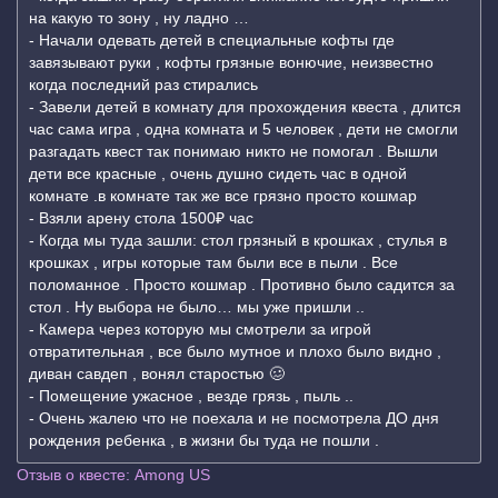
на какую то зону , ну ладно …
- Начали одевать детей в специальные кофты где
завязывают руки , кофты грязные вонючие, неизвестно
когда последний раз стирались
- Завели детей в комнату для прохождения квеста , длится
час сама игра , одна комната и 5 человек , дети не смогли
разгадать квест так понимаю никто не помогал . Вышли
дети все красные , очень душно сидеть час в одной
комнате .в комнате так же все грязно просто кошмар
- Взяли арену стола 1500₽ час
- Когда мы туда зашли: стол грязный в крошках , стулья в
крошках , игры которые там были все в пыли . Все
поломанное . Просто кошмар . Противно было садится за
стол . Ну выбора не было… мы уже пришли ..
- Камера через которую мы смотрели за игрой
отвратительная , все было мутное и плохо было видно ,
диван савдеп , вонял старостью 🥴
- Помещение ужасное , везде грязь , пыль ..
- Очень жалею что не поехала и не посмотрела ДО дня
рождения ребенка , в жизни бы туда не пошли .
Отзыв о квесте: Among US