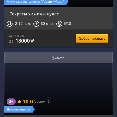
Антураж мультфильма "Гравити Фолз"
Секреты хижины чудес
2-12
чел.
80
мин.
5
/10
Цена игры
Забронировать
от 18000 ₽
Инфо
10.0
8+
(оценок - 1)
Детская версия