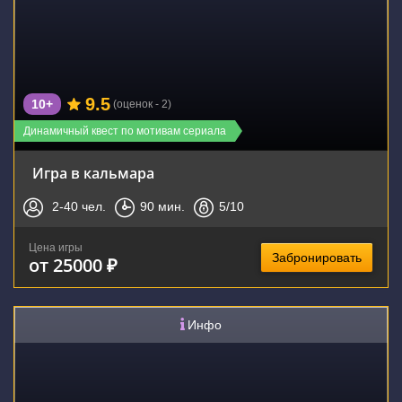
9.5
10+
(оценок - 2)
Динамичный квест по мотивам сериала
Игра в кальмара
2-40
чел.
90
мин.
5
/10
Цена игры
Забронировать
от 25000 ₽
Инфо