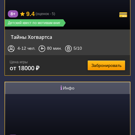
9.4
8+
(оценок - 5)
Детский квест по мотивам книг
Тайны Хогвартса
4-12
чел.
80
мин.
5
/10
Цена игры
Забронировать
от 18000 ₽
Инфо