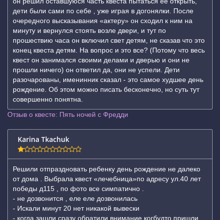
он решил оставшуюся часть квеста пытаться ее открыть,
дети были сами по себе , уже играя в догонялки. После
очередного высказывания «актеру» он сходил к ним на
минуту и вернулся стоять возле двери, и тут по
прошествию часа он включил свет детям, не сказав что это
конец квеста детям. На вопрос и это все? (Потому что весь
квест он занимался своими делами и дверью и они не
прошли ничего) он ответил да, они не успели. Дети
разочарованы, именинник сказал - это самое худшее день
рождение. Об этом можно писать бесконечно, но суть тут
совершенно понятна.
Отзыв о квесте: Пять ночей с Фредди
Karina Tkachuk
Решили отпраздновать ребенку день рождение не далеко
от дома . Выбрала квест «лечебница»по адресу ул.40 лет
победы д115 , по фото все симпатично .
- не дозвонится , еле еле дозвонилась
- Искали минут 20 нет никакой вывески
- когда зашли сразу обратили внимание когбудто пришли