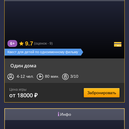
9.7
6+
(оценок - 9)
Квест для детей по одноименному фильму
Один дома
4-12
чел.
80
мин.
3
/10
Цена игры
Забронировать
от 18000 ₽
Инфо