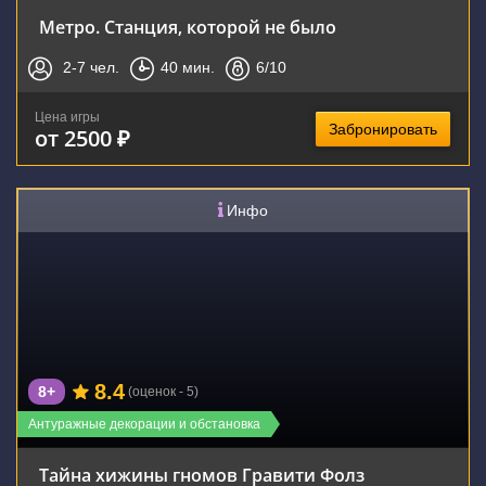
Метро. Станция, которой не было
2-7
чел.
40
мин.
6
/10
Цена игры
Забронировать
от 2500 ₽
Инфо
8.4
8+
(оценок - 5)
Антуражные декорации и обстановка
Тайна хижины гномов Гравити Фолз