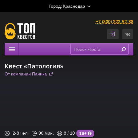
Город:
Краснодар
+7 (800) 222-52-38
Квесты
Квест «Патология»
Выездные
От компании
Паника
Расписание
Рейтинги
На карте
Сертификаты
2-8
чел.
90
мин.
8
/ 10
16+