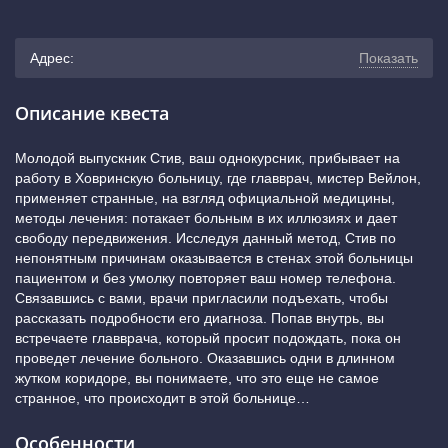
Адрес:
Показать
г. Краснодар, Кубанская набережная, 5 (150 метров от
Описание квеста
остановки «Улица Пушкина», рядом бильярдный клуб
Молодой выпускник Стив, ваш однокурсник, прибывает на
работу в Ховринскую больницу, где главврач, мистер Вейлон,
«Турист»)
(показать на карте)
применяет странные, на взгляд официальной медицины,
методы лечения: потакает больным в их иллюзиях и дает
+7 (800) 222-52-38
свободу передвижения. Исследуя данный метод, Стив по
непонятным причинам оказывается в стенах этой больницы
пациентом и без умолку повторяет ваш номер телефона.
Связавшись с вами, врачи пригласили подъехать, чтобы
рассказать подробности его диагноза. Попав внутрь, вы
встречаете главврача, который просит подождать, пока он
проведет лечение больного. Оказавшись одни в длинном
жутком коридоре, вы понимаете, что это еще не самое
странное, что происходит в этой больнице…
Особенности