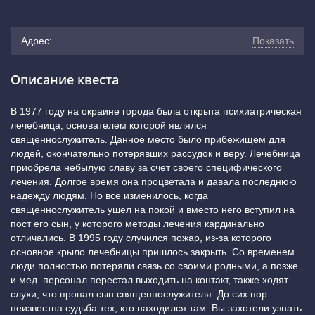
Адрес:
Показать
г. Краснодар, Ставропольская улица, 184 (остановка
Описание квеста
«Таманская улица»)
(показать на карте)
В 1977 году на окраине города была открыта психиатрическая
лечебница, основателем которой являлся
+7 (800) 222-52-38
священнослужитель. Данное место было прибежищем для
людей, окончательно потерявших рассудок и веру. Лечебница
приобрела небылую славу за счет своего специфического
лечения. Долгое время она процветала и давала последнюю
надежду людям. Но все изменилось, когда
священнослужитель ушел на покой и вместо него вступил на
пост его сын, у которого методы лечения кардинально
отличались. В 1995 году случился пожар, из-за которого
основное крыло лечебницы пришлось закрыть. Со временем
люди полностью потеряли связь со своими родными, а позже
и мед. персонал перестал выходить на контакт, также ходят
слухи, что пропал сын священнослужителя. До сих пор
неизвестна судьба тех, кто находился там. Вы захотели узнать