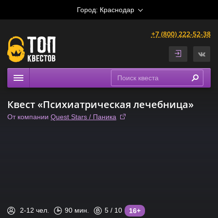
Город:
Краснодар
+7 (800) 222-52-38
Квесты
Квест «Психиатрическая лечебница»
Выездные
От компании
Quest Stars / Паника
Расписание
Рейтинги
На карте
Сертификаты
2-12
чел.
90
мин.
5
/ 10
16+