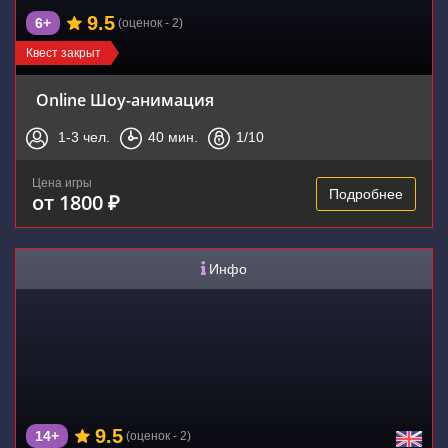
9.5
6+
(оценок - 2)
Квест закрыт
Online Шоу-анимация
1-3
чел.
40
мин.
1
/10
Цена игры
Подробнее
от 1800 ₽
Инфо
9.5
14+
(оценок - 2)