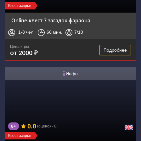
Квест закрыт
Online-квест 7 загадок фараона
1-8
чел.
60
мин.
7
/10
Цена игры
Подробнее
от 2000 ₽
Инфо
0.0
6+
(оценок - 0)
Квест закрыт