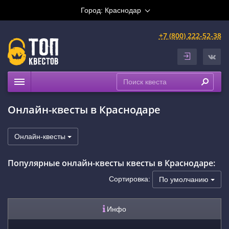
Город:
Краснодар
+7 (800) 222-52-38
Квесты
Онлайн-квесты в Краснодаре
Выездные
Расписание
Онлайн-квесты
Рейтинги
Популярные онлайн-квесты квесты в Краснодаре:
На карте
Сертификаты
Сортировка:
По умолчанию
Инфо