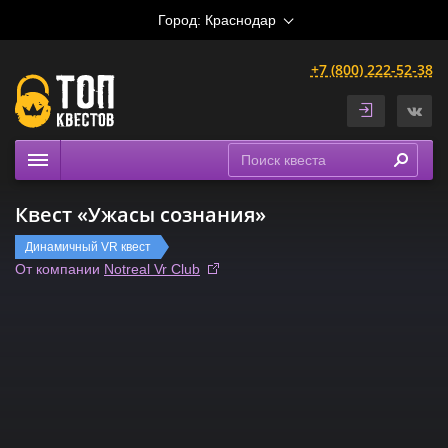
Город:
Краснодар
+7 (800) 222-52-38
Квесты
Квест «Ужасы сознания»
Выездные
Динамичный VR квест
Расписание
От компании
Notreal Vr Club
Рейтинги
На карте
Сертификаты