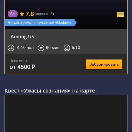
7.8
6+
(оценок - 5)
Новый формат знаменитой «Мафии»
Among US
4-10
чел.
60
мин.
5
/10
Цена игры
Забронировать
от 4500 ₽
Квест «Ужасы сознания» на карте