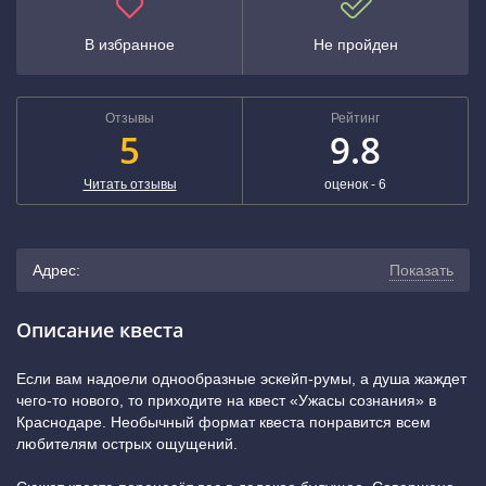
В избранное
Не пройден
Отзывы
Рейтинг
5
9.8
Читать отзывы
оценок -
6
Адрес:
Показать
г. Краснодар, улица Дзержинского, 100 (ТРЦ "Красная
Описание квеста
площадь", третий этаж, Клуб "Космик", вход через фуд-
Если вам надоели однообразные эскейп-румы, а душа жаждет
чего-то нового, то приходите на квест «Ужасы сознания» в
корт.)
(показать на карте)
Краснодаре. Необычный формат квеста понравится всем
любителям острых ощущений.
+7 (800) 222-52-38