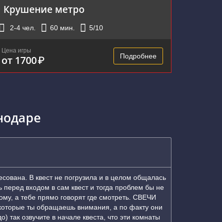
Крушение метро
2-4
чел.
60
мин.
5
/10
Цена игры
Подробнее
от 1700
₽
нодаре
сована. В квест не погрузила и в целом общалась
ь перед входом в сам квест и тогда проблем бы не
ому, а тебе прямо говорят где смотреть. СВЕЧИ
а которые ты обращаешь внимания, а по факту они
) так озвучите в начале квеста, что эти комнаты