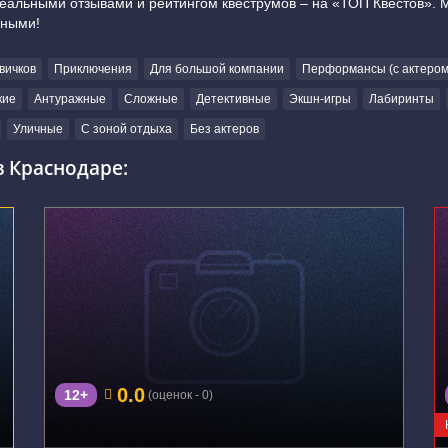
реальными отзывами и рейтингом квеструмов – на «ТОП Квестов».
дными!
вичков
Приключения
Для большой компании
Перформансы (с актером
кие
Антуражные
Сложные
Детективные
Экшн-игры
Лабиринты
Уличные
С зоной отдыха
Без актеров
 Краснодаре:
г. Краснодар, ул. Красная, 33
0.0
12+
(оценок - 0)