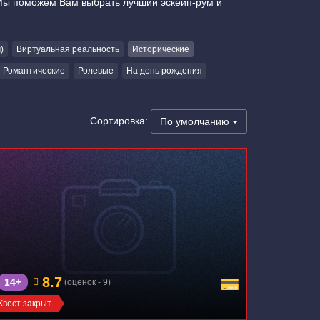
 Мы поможем Вам выбрать лучший эскейп-рум и
)
Виртуальная реальность
Исторические
Романтические
Ролевые
На день рождения
Сортировка:
По умолчанию
8.7
14+
(оценок - 9)
Квест закрыт