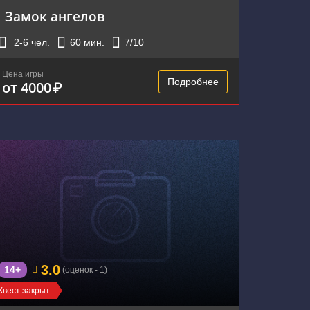
Замок ангелов
2-6
чел.
60
мин.
7
/10
Цена игры
Подробнее
от 4000
₽
3.0
14+
(оценок - 1)
Квест закрыт