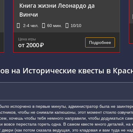
Книга жизни Леонардо да
Винчи
2-4
чел.
60
мин.
10
/10
Цена игры
Подробнее
от 2000
₽
ов на Исторические квесты в Крас
было испорчено в первые минуты, администратор была не заинтере
частников, чтобы не снимали капюшоны, этот момент стоило озвучит
всем, хочешь чтобы тебя немного направили, чтобы додуматься сам
 и вовсе перестала гореть одна. В самом квесте много деталей, н
вери (как потом сказала ведущая, это кладовая и вам туда не надо