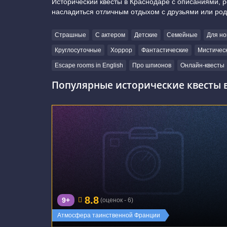
Исторический квесты в Краснодаре с описаниями, 
насладиться отличным отдыхом с друзьями или ро
Страшные
С актером
Детские
Семейные
Для но
Круглосуточные
Хоррор
Фантастические
Мистичес
Escape rooms in English
Про шпионов
Онлайн-квесты
Популярные исторические квесты в
г. Краснодар, Брянская улица, 6
8.8
9+
(оценок - 6)
Атмосфера таинственной Франции