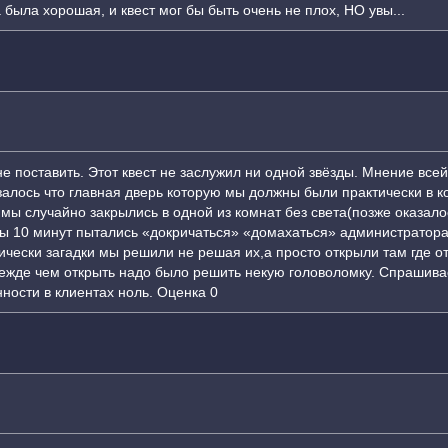
ыла хорошая, и квест мог бы быть очень не плох, НО увы...
 поставить. Этот квест не заслужил ни одной звёзды. Мнение всей
азалось что главная дверь которую мы должны были практически в к
 мы случайно закрылись в одной из комнат без света(позже оказал
мы 10 минут пытались «докричаться» «домахаться» администратора
тически загадки мы решили не решая их,а просто открыли там где от
режде чем открыть надо было решить некую головоломку. Спрашива
ности в клиентах ноль. Оценка 0