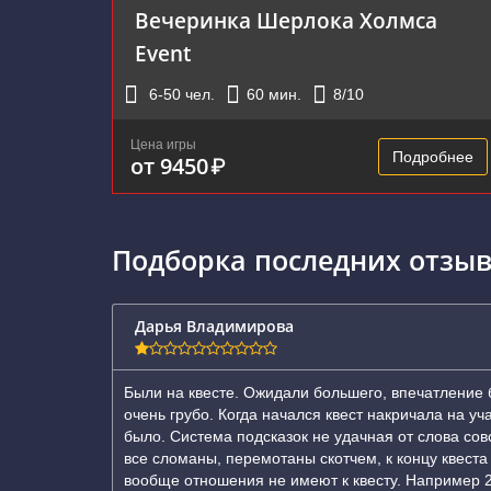
Вечеринка Шерлока Холмса
Event
6-50
чел.
60
мин.
8
/10
Цена игры
Подробнее
от 9450
₽
Подборка последних отзыв
Дарья Владимирова
Были на квесте. Ожидали большего, впечатление 
очень грубо. Когда начался квест накричала на у
было. Система подсказок не удачная от слова со
все сломаны, перемотаны скотчем, к концу квеста
вообще отношения не имеют к квесту. Например 2 д