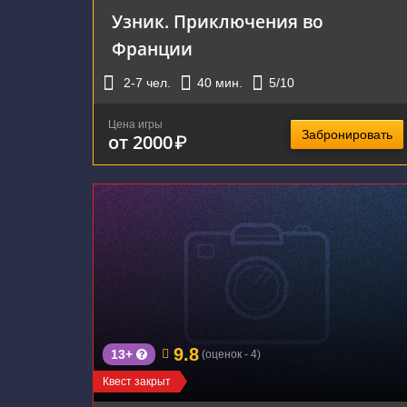
Узник. Приключения во
Франции
2-7
чел.
40
мин.
5
/10
Цена игры
Забронировать
от 2000
₽
9.8
13+
(оценок - 4)
Квест закрыт