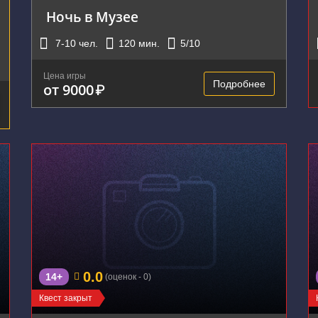
Ночь в Музее
7-10
чел.
120
мин.
5
/10
Цена игры
Подробнее
от 9000
₽
0.0
14+
(оценок - 0)
Квест закрыт