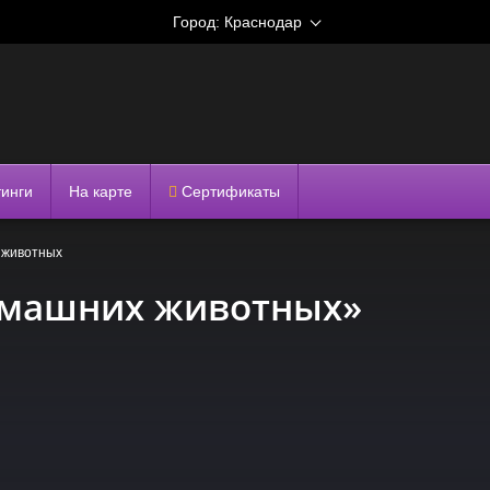
Город:
Краснодар
тинги
На карте
Сертификаты
 животных
омашних животных»