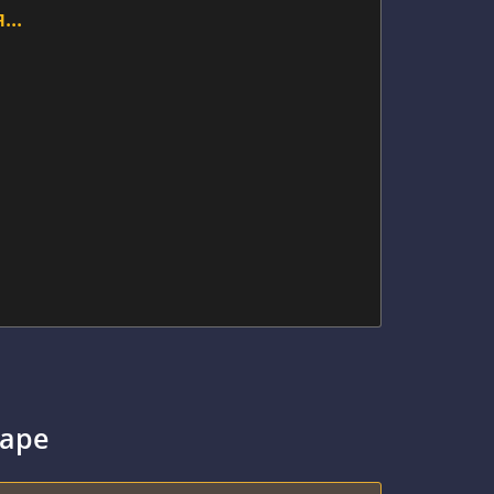
..
аре