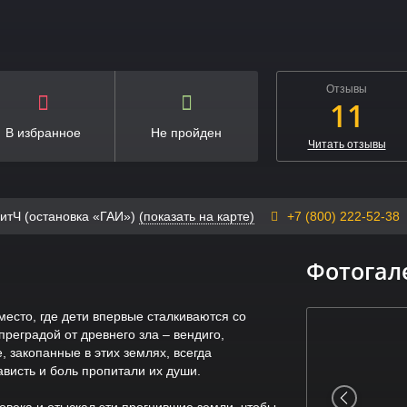
Отзывы
11
В избранное
Не пройден
Читать отзывы
литЧ (остановка «ГАИ»)
(показать на карте)
+7 (800) 222-52-38
Фотогал
есто, где дети впервые сталкиваются со
реградой от древнего зла – вендиго,
 закопанные в этих землях, всегда
ависть и боль пропитали их души.
овека и отыскал эти прогнившие земли, чтобы