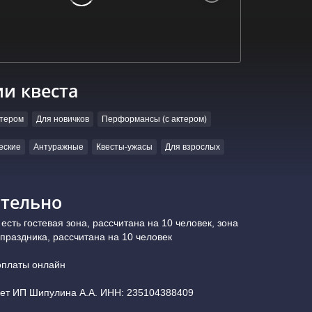
ии квеста
ктером
Для новичков
Перформансы (с актером)
еские
Антуражные
Квесты-ужасы
Для взрослых
тельно
есть гостевая зона, рассчитана на 10 человек, зона
праздника, рассчитана на 10 человек
оплаты онлайн
ает ИП Шипулина А.А. ИНН: 235104388409