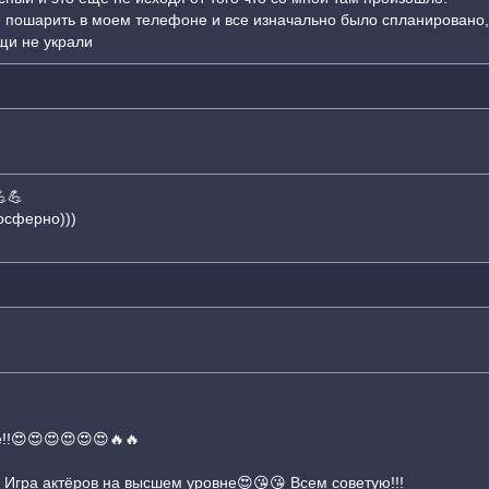
пошарить в моем телефоне и все изначально было спланировано, чт
щи не украли
💪
осферно)))
е!!😍😍😍😍😍😍🔥🔥
! Игра актёров на высшем уровне😍😘😘 Всем советую!!!