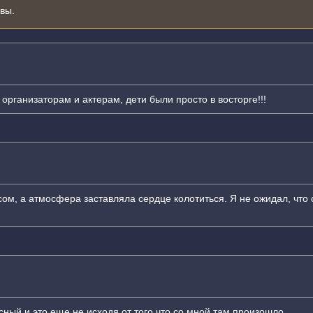
ывы.
организаторам и актерам, дети были просто в восторге!!!
ом, а атмосфера заставляла сердце колотиться. Я не ожидал, что 
сный и это еще не исходя от того что со мной там произошло.