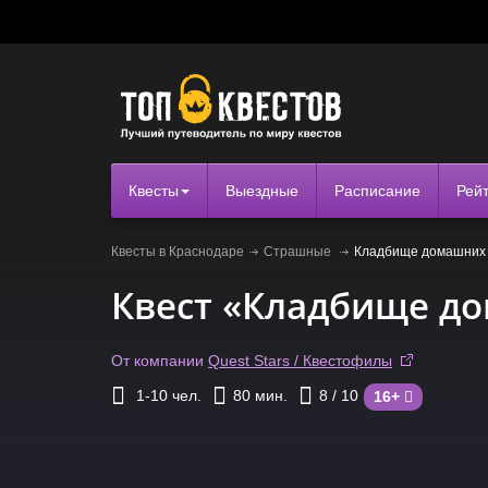
Квесты
Выездные
Расписание
Рей
Квесты в Краснодаре
Страшные
Кладбище домашних
Квест «Кладбище д
От компании
Quest Stars / Квестофилы
1-10
чел.
80
мин.
8
/ 10
16+