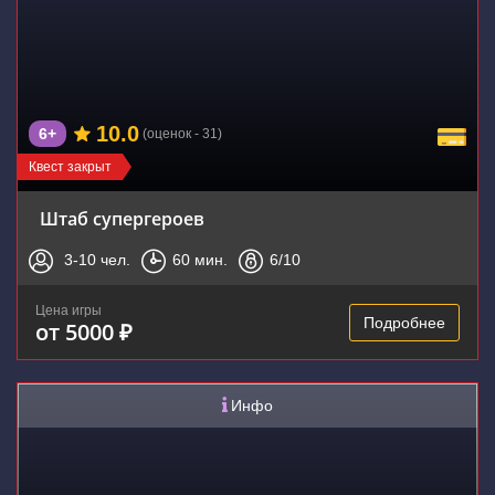
10.0
6+
(оценок - 31)
Квест закрыт
Штаб супергероев
3-10
чел.
60
мин.
6
/10
Цена игры
Подробнее
от 5000 ₽
Инфо