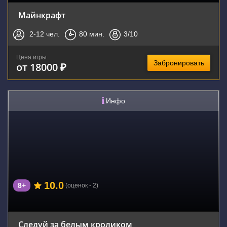
Майнкрафт
2-12
чел.
80
мин.
3
/10
Цена игры
Забронировать
от 18000 ₽
Инфо
10.0
8+
(оценок - 2)
Следуй за белым кроликом