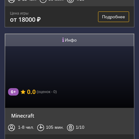
Цена игры
Подробнее
от 18000 ₽
Инфо
0.0
6+
(оценок - 0)
Minecraft
1-8
чел.
105
мин.
1
/10