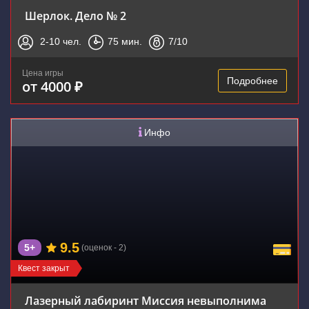
Шерлок. Дело № 2
2-10
чел.
75
мин.
7
/10
Цена игры
Подробнее
от 4000 ₽
Инфо
9.5
5+
(оценок - 2)
Квест закрыт
Лазерный лабиринт Миссия невыполнима