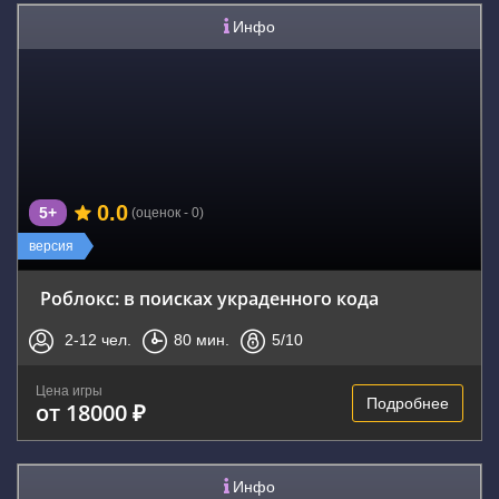
Инфо
0.0
5+
(оценок - 0)
версия
Роблокс: в поисках украденного кода
2-12
чел.
80
мин.
5
/10
Цена игры
Подробнее
от 18000 ₽
Инфо