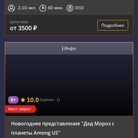
2-10
чел.
60
мин.
0
/10
Цена игры
Подробнее
от 3500 ₽
Инфо
10.0
6+
(оценок - 1)
Квест закрыт
Новогоднее представление "Дед Мороз с
планеты Among US"