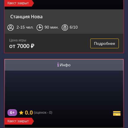
Квест закрыт
Станция Нова
2-15
чел.
90
мин.
6
/10
Цена игры
Подробнее
от 7000 ₽
Инфо
0.0
6+
(оценок - 0)
Квест закрыт