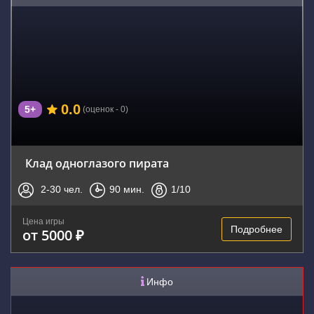
0.0
5+
(оценок - 0)
Клад одноглазого пирата
2-30
чел.
90
мин.
1
/10
Цена игры
Подробнее
от 5000 ₽
Инфо