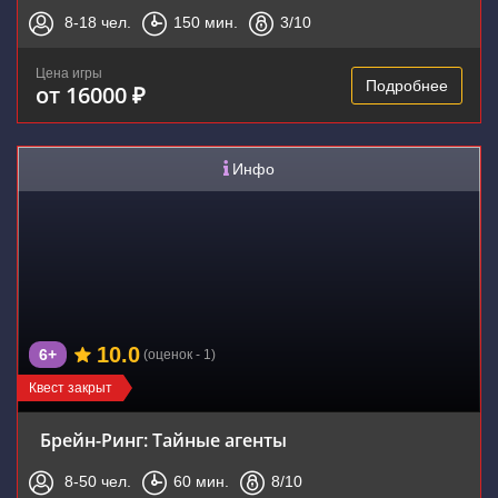
8-18
чел.
150
мин.
3
/10
Цена игры
Подробнее
от 16000 ₽
Инфо
10.0
6+
(оценок - 1)
Квест закрыт
Брейн-Ринг: Тайные агенты
8-50
чел.
60
мин.
8
/10