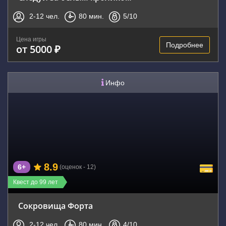
2-12
чел.
80
мин.
5
/10
Цена игры
Подробнее
от 5000 ₽
Инфо
8.9
6+
(оценок - 12)
Квест до 99 лет
Сокровища Форта
2-12
чел.
80
мин.
4
/10