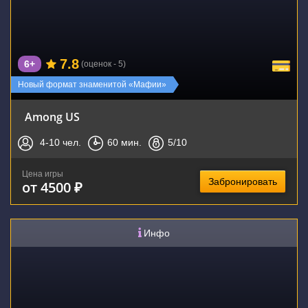
7.8
6+
(оценок - 5)
Новый формат знаменитой «Мафии»
Among US
4-10
чел.
60
мин.
5
/10
Цена игры
Забронировать
от 4500 ₽
Инфо