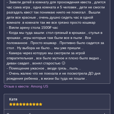
- Завели детей в комнату для прохождения квеста , длится
час сама игра , одна комната и 5 человек , дети не смогли
разгадать квест так понимаю никто не помогал . Вышли
дети все красные , очень душно сидеть час в одной
комнате .в комнате так же все грязно просто кошмар
- Взяли арену стола 1500₽ час
- Когда мы туда зашли: стол грязный в крошках , стулья в
крошках , игры которые там были все в пыли . Все
поломанное . Просто кошмар . Противно было садится за
стол . Ну выбора не было… мы уже пришли ..
- Камера через которую мы смотрели за игрой
отвратительная , все было мутное и плохо было видно ,
диван савдеп , вонял старостью 🥴
- Помещение ужасное , везде грязь , пыль ..
- Очень жалею что не поехала и не посмотрела ДО дня
рождения ребенка , в жизни бы туда не пошли .
Отзыв о квесте: Among US
Катя