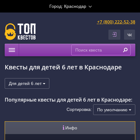
Город:
Краснодар
+7 (800) 222-52-38
Квесты
Квесты для детей 6 лет в Краснодаре
Выездные
Расписание
Для детей 6 лет
Рейтинги
Популярные квесты для детей 6 лет в Краснодаре:
На карте
Сертификаты
Сортировка:
По умолчанию
Инфо