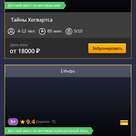
Детский квест по мотивам книг
Тайны Хогвартса
4-12
чел.
80
мин.
5
/10
Цена игры
Забронировать
от 18000 ₽
Инфо
9.4
5+
(оценок - 5)
Детский квест по мотивам компьютерной игры